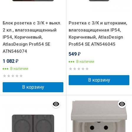
Блок розетка с З/К + выкл.
Розетка с З/К и шторками,
2 кл., влагозащищенный
влагозащищенная IP54,
IP54, Коричневый,
Коричневый, AtlasDesign
AtlasDesign Profi54 SE
Profi54 SE ATN546045
ATN546074
549
₽
1 082
В наличии
₽
В наличии
В корзину
В корзину