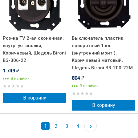
Роз-ка TV 2-ая оконечная,
Выключатель пластик
внутр. установки,
поворотный 1 кл.
Коричневый, Шедель Bironi
(внутренний монт.),
B3-306-22
Коричневый матовый,
Шедель Bironi B3-200-22M
1 749
₽
804
В наличии
₽
В наличии
В корзину
В корзину
1
2
3
4