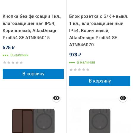
Кнопка без фиксации 1кл.,
Блок розетка с З/К + выкл.
влагозащищенная IP54,
1 кл., влагозащищенный
Коричневый, AtlasDesign
IP54, Коричневый,
Profi54 SE ATN546015
AtlasDesign Profi54 SE
ATN546070
575
₽
973
В наличии
₽
В наличии
В корзину
В корзину