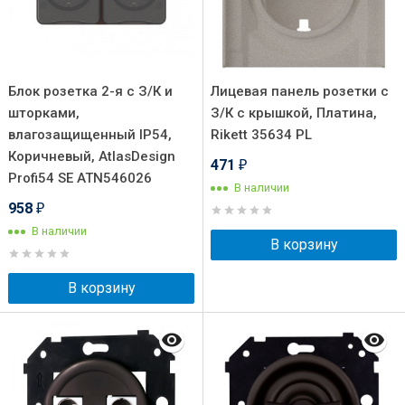
Блок розетка 2-я с З/К и
Лицевая панель розетки с
шторками,
З/К с крышкой, Платина,
влагозащищенный IP54,
Rikett 35634 PL
Коричневый, AtlasDesign
471
₽
Profi54 SE ATN546026
В наличии
958
₽
В наличии
В корзину
В корзину