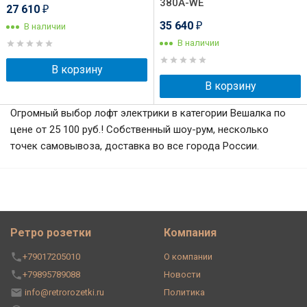
380А-WE
27 610
₽
35 640
В наличии
₽
В наличии
В корзину
В корзину
Огромный выбор лофт электрики в категории Вешалка по
цене от 25 100 руб.! Собственный шоу-рум, несколько
точек самовывоза, доставка во все города России.
Ретро розетки
Компания
+79017205010
О компании
+79895789088
Новости
info@retrorozetki.ru
Политика