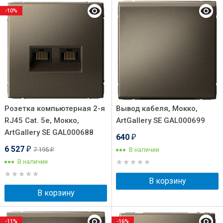
-10%
Розетка компьютерная 2-я
Вывод кабеля, Мокко,
RJ45 Cat. 5e, Мокко,
ArtGallery SE GAL000699
ArtGallery SE GAL000688
640
₽
6 527
7 195
В наличии
₽
₽
В наличии
В корзину
В корзину
-11%
-16%