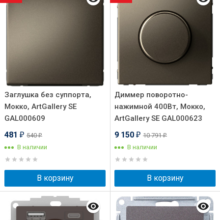
Заглушка без суппорта,
Диммер поворотно-
Мокко, ArtGallery SE
нажимной 400Вт, Мокко,
GAL000609
ArtGallery SE GAL000623
481
9 150
540
10 791
₽
₽
₽
₽
В наличии
В наличии
В корзину
В корзину