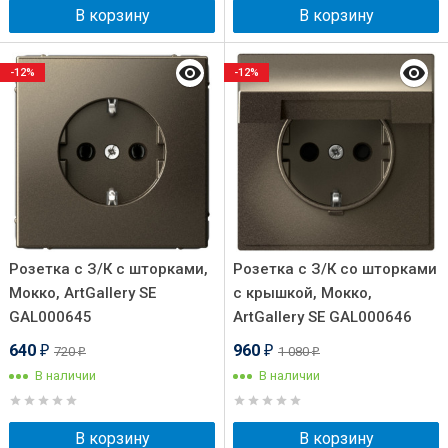
В корзину
В корзину
-12%
-12%
Розетка с З/К с шторками,
Розетка с З/К со шторками
Мокко, ArtGallery SE
с крышкой, Мокко,
GAL000645
ArtGallery SE GAL000646
640
960
720
1 080
₽
₽
₽
₽
В наличии
В наличии
В корзину
В корзину