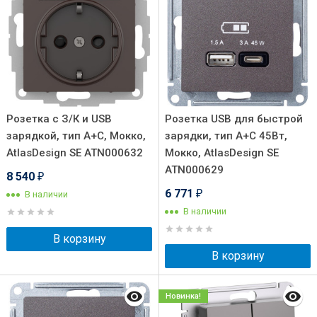
Розетка с З/К и USB
Розетка USB для быстрой
зарядкой, тип А+C, Мокко,
зарядки, тип A+C 45Вт,
AtlasDesign SE ATN000632
Мокко, AtlasDesign SE
ATN000629
8 540
₽
6 771
В наличии
₽
В наличии
В корзину
В корзину
Новинка!