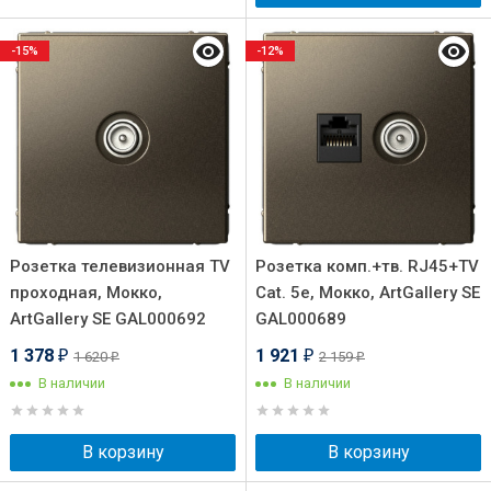
-15%
-12%
Розетка телевизионная TV
Розетка комп.+тв. RJ45+TV
проходная, Мокко,
Cat. 5e, Мокко, ArtGallery SE
ArtGallery SE GAL000692
GAL000689
1 378
1 921
1 620
2 159
₽
₽
₽
₽
В наличии
В наличии
В корзину
В корзину