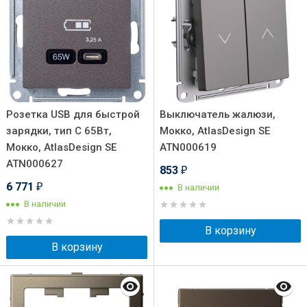
Розетка USB для быстрой
Выключатель жалюзи,
зарядки, тип C 65Вт,
Мокко, AtlasDesign SE
Мокко, AtlasDesign SE
ATN000619
ATN000627
853
₽
6 771
В наличии
₽
В наличии
В корзину
В корзину