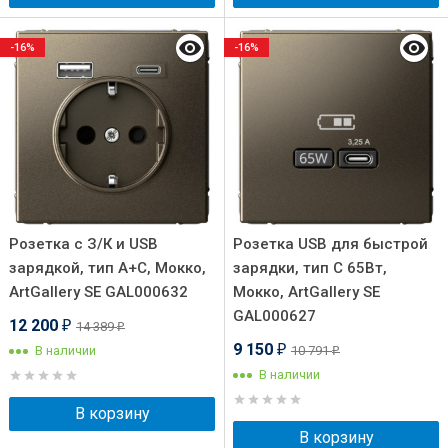
-16%
-16%
Розетка с З/К и USB
Розетка USB для быстрой
зарядкой, тип А+C, Мокко,
зарядки, тип C 65Вт,
ArtGallery SE GAL000632
Мокко, ArtGallery SE
GAL000627
12 200
14 389
₽
₽
9 150
В наличии
10 791
₽
₽
В наличии
В корзину
В корзину