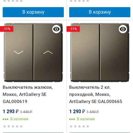
В корзину
В корзину
-11%
-11%
Выключатель жалюзи,
Выключатель 2 кл.
Мокко, ArtGallery SE
проходной, Мокко,
GAL000619
ArtGallery SE GAL000665
1 293
1 293
1 440
1 440
₽
₽
₽
₽
В наличии
В наличии