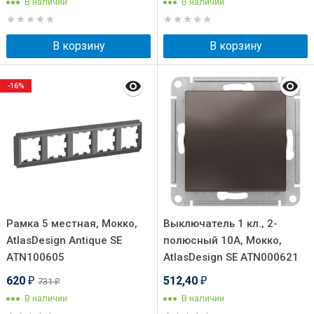
В наличии
В наличии
В корзину
В корзину
-16%
Рамка 5 местная, Мокко,
Выключатель 1 кл., 2-
AtlasDesign Antique SE
полюсный 10А, Мокко,
ATN100605
AtlasDesign SE ATN000621
620
512,40
731
₽
₽
₽
В наличии
В наличии