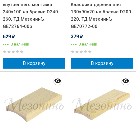
внутреннего монтажа
Классика деревянная
240х100 на бревно D240-
130х90х20 на бревно D200-
260, ТД МезонинЪ
220, ТД МезонинЪ
GE72764-00p
GE70772-00
629
379
₽
₽
В наличии
В наличии
В корзину
В корзину