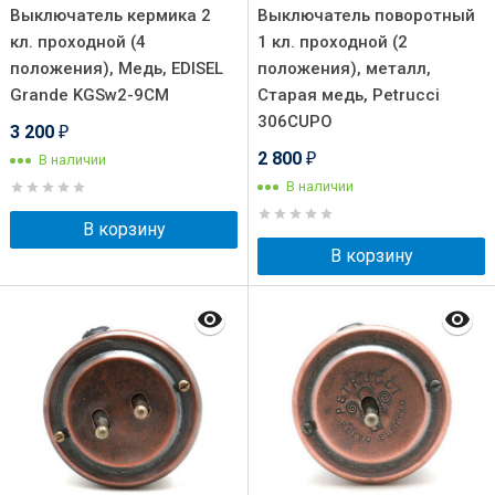
Выключатель кермика 2
Выключатель поворотный
кл. проходной (4
1 кл. проходной (2
положения), Медь, EDISEL
положения), металл,
Grande KGSw2-9CM
Старая медь, Petrucci
306CUPO
3 200
₽
2 800
В наличии
₽
В наличии
В корзину
В корзину