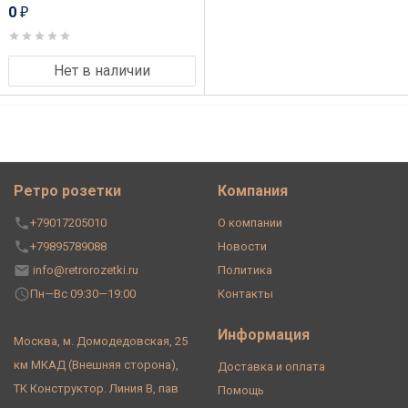
0
₽
Нет в наличии
Ретро розетки
Компания
+79017205010
О компании
+79895789088
Новости
info@retrorozetki.ru
Политика
Пн—Вс 09:30—19:00
Контакты
Информация
Москва, м. Домодедовская, 25
км МКАД (Внешняя сторона),
Доставка и оплата
ТК Конструктор. Линия В, пав
Помощь