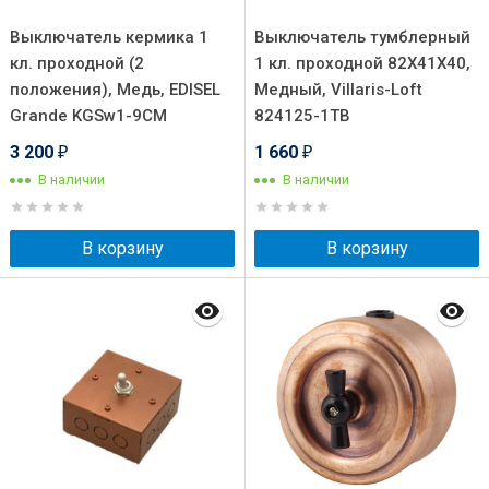
Выключатель кермика 1
Выключатель тумблерный
кл. проходной (2
1 кл. проходной 82X41X40,
положения), Медь, EDISEL
Медный, Villaris-Loft
Grande KGSw1-9CM
824125-1ТВ
3 200
1 660
₽
₽
В наличии
В наличии
В корзину
В корзину