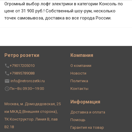
Огромный выбор лофт электрики в категории Консоль по
цене от 31 900 руб.! Собственный шоу-рум, несколько
точек самовывоза, доставка во все города России.
Ретро розетки
Компания
+79017205010
О компании
+79895789088
Новости
info@retrorozetki.ru
Политика
Пн—Вс 09:30—19:00
Контакты
Информация
Москва, м. Домодедовская, 25
км МКАД (Внешняя сторона),
Доставка и оплата
ТК Конструктор. Линия В, пав
Помощь
В2.18
Гарантия на товар