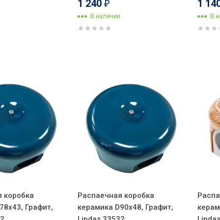
1 240
1 14
₽
В наличии
В 
 коробка
Распаечная коробка
Распа
78х43, Графит,
керамика D90х48, Графит,
керам
32
Lindas 33532
Linda