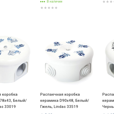
В наличии
 коробка
Распаечная коробка
Распа
78х43, Белый/
керамика D90х48, Белый/
керам
as 33019
Гжель, Lindas 33519
Черны