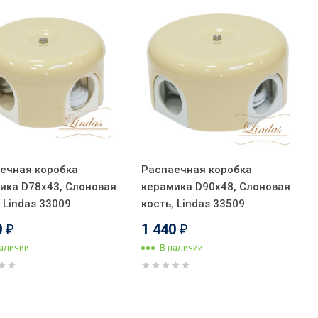
ечная коробка
Распаечная коробка
ика D78х43, Слоновая
керамика D90х48, Слоновая
, Lindas 33009
кость, Lindas 33509
0
1 440
₽
₽
наличии
В наличии