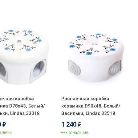
ечная коробка
Распаечная коробка
ика D78х43, Белый/
керамика D90х48, Белый/
ьки, Lindas 33018
Васильки, Lindas 33518
0
1 240
₽
₽
наличии
В наличии