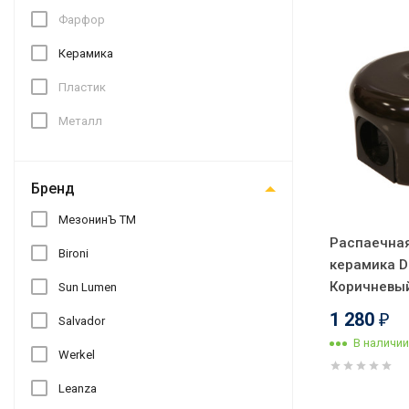
Фарфор
Керамика
Пластик
Металл
Бренд
МезонинЪ ТМ
Распаечная
Bironi
керамика D
Коричневый
Sun Lumen
1 280
₽
Salvador
В наличии
Werkel
Leanza