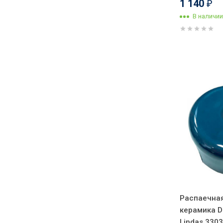
1 140
₽
В наличии
Распаечная
керамика D
Lindas 330