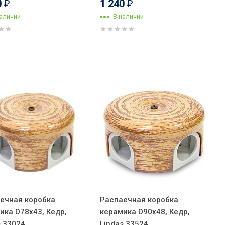
0
1 240
₽
₽
наличии
В наличии
ечная коробка
Распаечная коробка
ика D78х43, Кедр,
керамика D90х48, Кедр,
s 33024
Lindas 33524