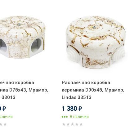
ечная коробка
Распаечная коробка
ика D78х43, Мрамор,
керамика D90х48, Мрамор,
s 33013
Lindas 33513
0
1 380
₽
₽
наличии
В наличии