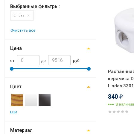
Выбранные фильтры:
Lindas
Очистить всё
Цена
от
до
руб.
Распаечная
керамика D
Lindas 330
Цвет
840
₽
В наличии
Ещё
Материал