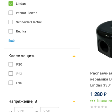
Lindas
Interior Electric
Schneider Electric
Retrika
Ещё
Класс защиты
IP20
Распаечная
IP42
керамика D
IP40
Lindas 330
1 280
₽
В наличии
Напряжение, В
от
до