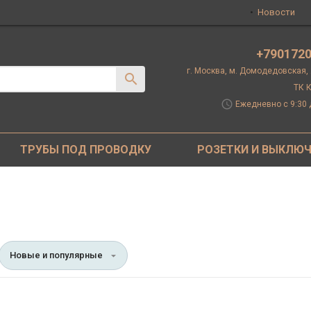
Новости
+790172
г. Москва, м. Домодедовская,
ТК К
schedule
Ежедневно с 9:30 
ТРУБЫ ПОД ПРОВОДКУ
РОЗЕТКИ И ВЫКЛЮ
Новые и популярные