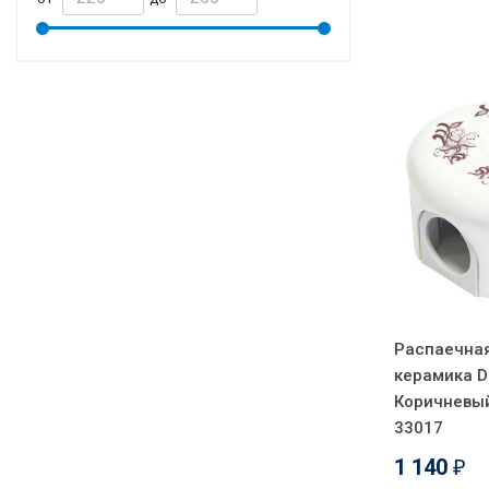
Распаечная
керамика D
Коричневый
33017
1 140
₽