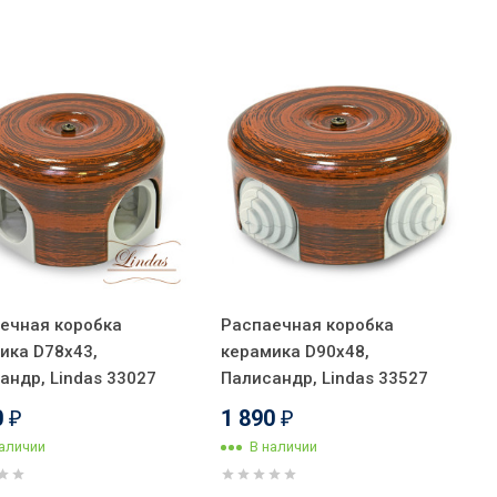
ечная коробка
Распаечная коробка
ика D78х43,
керамика D90х48,
андр, Lindas 33027
Палисандр, Lindas 33527
0
1 890
₽
₽
наличии
В наличии