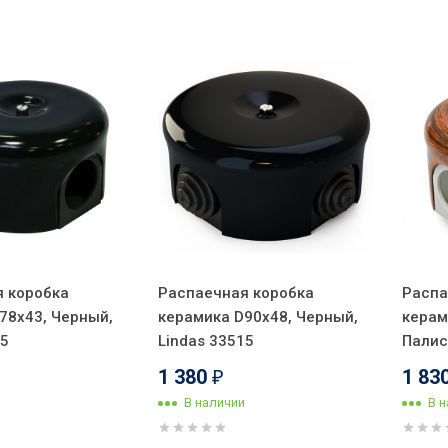
 коробка
Распаечная коробка
Распа
78х43, Черный,
керамика D90х48, Черный,
керам
15
Lindas 33515
Палис
1 380
1 83
₽
В наличии
В 