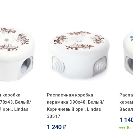
 коробка
Распаечная коробка
Распа
78х43, Белый/
керамика D90х48, Белый/
керам
 орн., Lindas
Коричневый орн., Lindas
Васил
33517
1 14
1 240
₽
В 