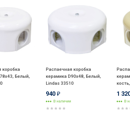
 коробка
Распаечная коробка
Распа
78х43, Белый,
керамика D90х48, Белый,
керам
10
Lindas 33510
кость
940
1 32
₽
В наличии
В 