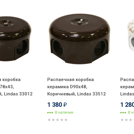
 коробка
Распаечная коробка
Распа
78х43,
керамика D90х48,
керам
, Lindas 33012
Коричневый, Lindas 33512
Linda
1 380
1 28
₽
В наличии
В 