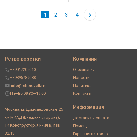
1
2
3
4
Ретро розетки
Компания
+79017205010
О компании
+79895789088
Новости
info@retrorozetki.ru
Политика
Пн—Вс 09:30—19:00
Контакты
Информация
Москва, м. Домодедовская, 25
км МКАД (Внешняя сторона),
Доставка и оплата
ТК Конструктор. Линия В, пав
Помощь
В2.18
Гарантия на товар