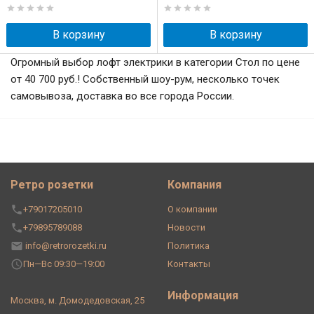
В корзину
В корзину
Огромный выбор лофт электрики в категории Стол по цене
от 40 700 руб.! Собственный шоу-рум, несколько точек
самовывоза, доставка во все города России.
Ретро розетки
Компания
+79017205010
О компании
+79895789088
Новости
info@retrorozetki.ru
Политика
Пн—Вс 09:30—19:00
Контакты
Информация
Москва, м. Домодедовская, 25