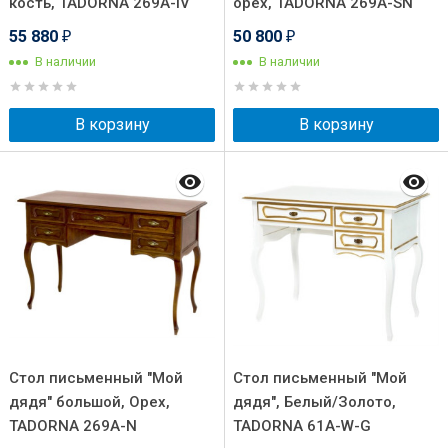
кость, TADORNA 269А-IV
орех, TADORNA 269А-SN
55 880
50 800
₽
₽
В наличии
В наличии
В корзину
В корзину
Стол письменный "Мой
Стол письменный "Мой
дядя" большой, Орех,
дядя", Белый/Золото,
TADORNA 269А-N
TADORNA 61А-W-G