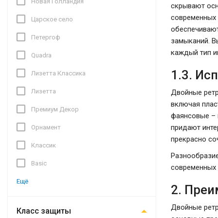
Новая Голландия
скрывают осн
современных 
Царское село
обеспечивают
Петергоф
замыканий. В
каждый тип и
Quadra
1.3. И
Лизетта Классика
Лизетта
Двойные ретр
включая плас
Премиум Декор
фаянсовые – 
придают инте
Орнамент
прекрасно со
Классик
Разнообразие
Basic
современных 
Ещё
2. Пре
Двойные ретр
Класс защиты