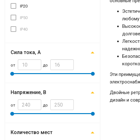
основные пре
IP20
Эстетич
IP50
любому
Высокое
IP40
долгове
Легкост
надежно
Сила тока, А
Безопас
коротко
от
до
Эти преимуще
электроснаб
Напряжение, В
Двойные ретр
дизайн и сов
от
до
Количество мест