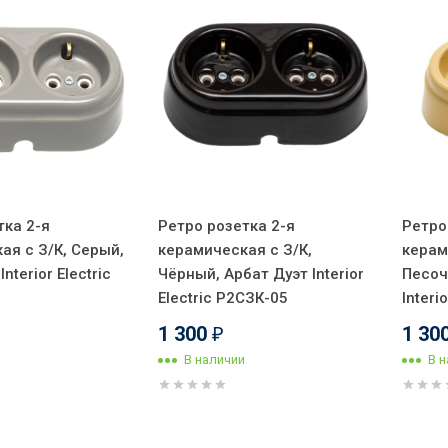
тка 2-я
Ретро розетка 2-я
Ретро
ая с З/К, Серый,
керамическая с З/К,
керам
nterior Electric
Чёрный, Арбат Дуэт Interior
Песоч
Electric Р2СЗК-05
Interi
1 300
1 30
₽
В наличии
В 