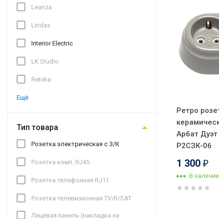
Leanza
Lindas
Interior Electric
LK Studio
Retrika
Ещё
Ретро розе
керамическ
Тип товара
Арбат Дуэт I
Розетка электрическая с З/К
Р2СЗК-06
1 300
Розетка комп. RJ45
₽
В наличии
Розетка телефонная RJ11
Розетка телевизионная TV/R/SAT
Лицевая панель (накладка на