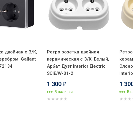
а двойная с З/К,
Ретро розетка двойная
Ретро
еребром, Gallant
керамическая с З/К, Белый,
керам
72134
Арбат Дуэт Interior Electric
Слоно
SCIE/W-01-2
Interi
1 300
1 30
₽
В наличии
В 