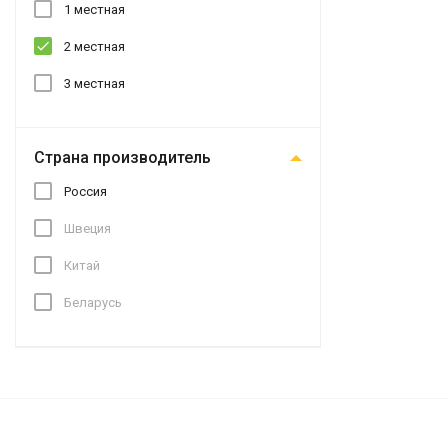
1 местная
2 местная
3 местная
Страна производитель
Россия
Швеция
Китай
Беларусь