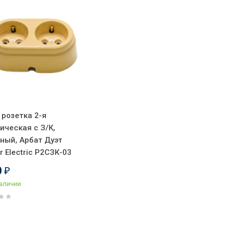
 розетка 2-я
ическая с З/К,
ный, Арбат Дуэт
or Electric Р2СЗК-03
0
₽
наличии