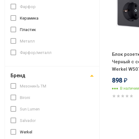
Фарфор
Керамика
Пластик
Металл
Фарфор/металл
Блок розетк
Черный с с
Werkel W50
Бренд
898
₽
МезонинЪ ТМ
В наличии
Bironi
Sun Lumen
Salvador
Werkel