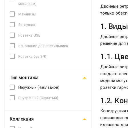
механизм)
Двойные ретр
только обесп
Механизм
1. Виды
Заглушка
Розетка USB
Двойные ретр
решение для 
основание для светильника
1.1. Цв
Розетка без З/К
Двойные ретр
создают элег
Тип монтажа
модели могут
розетки гарм
Наружный (Накладной)
Внутренний (Скрытый)
1.2. Ко
Конструкция 
производител
Коллекция
идеально для