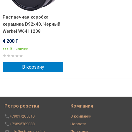
Распаечная коробка
керамика D92х40, Черный
Werkel W6411208
4 200
₽
В наличии
В корзину
Ретро розетки
Компания
+79017205010
О компании
+79895789088
Новости
info@retrorozetki.ru
Политика