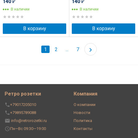
140
140
₽
₽
В наличии
В наличии
В корзину
В корзину
1
2
...
7
Ретро розетки
Компания
+79017205010
О компании
+79895789088
Новости
info@retrorozetki.ru
Политика
Пн—Вс 09:30—19:00
Контакты