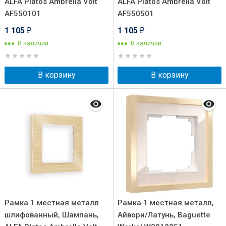
ALFA Platos Ambrella Volt
ALFA Platos Ambrella Volt
AF550101
AF550501
1 105
1 105
₽
₽
В наличии
В наличии
В корзину
В корзину
Рамка 1 местная металл
Рамка 1 местная металл,
шлифованный, Шампань,
Айвори/Латунь, Baguette