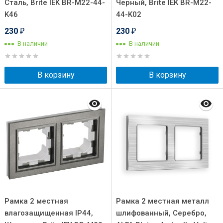
Сталь, Brite IEK BR-M22-44-
Черный, Brite IEK BR-M22-
K46
44-K02
230
230
₽
₽
В наличии
В наличии
В корзину
В корзину
Рамка 2 местная
Рамка 2 местная металл
влагозащищенная IP44,
шлифованный, Серебро,