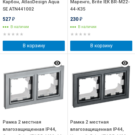
Карбон, AtlasDesign Aqua
Маренго, Brite IEK BR-M22-
SE ATN441002
44-K35
527
230
₽
₽
В наличии
В наличии
В корзину
В корзину
Рамка 2 местная
Рамка 2 местная
влагозащищенная IP44,
влагозащищенная IP44,