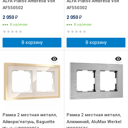
ALFA Platos Ambrella Volt
ALFA Platos Ambrella Volt
AF550502
AF550302
2 050
2 050
₽
₽
В наличии
В наличии
В корзину
В корзину
Рамка 2 местная металл,
Рамка 2 местная металл,
Айвори/латунь, Baguette
Алюминий, AluMax Werkel