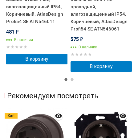
влагозащищенный IP54,
проходной,
ш
Коричневый, AtlasDesign
влагозащищенный IP54,
в
Profi54 SE ATN546011
Коричневый, AtlasDesign
К
Profi54 SE ATN546061
P
481
₽
575
В наличии
₽
В наличии
В корзину
В корзину
Рекомендуем посмотреть
Хит!