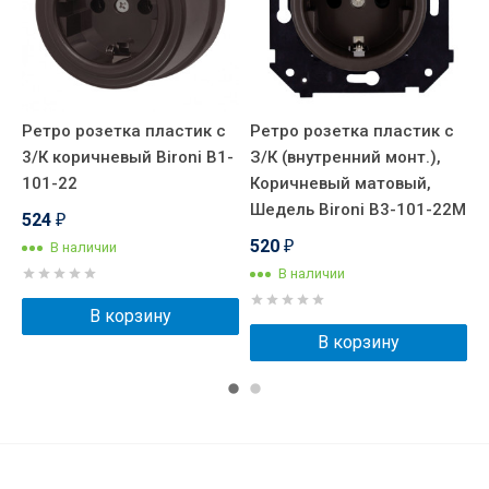
Ретро розетка пластик с
Ретро розетка пластик с
Р
3/К коричневый Bironi B1-
З/К (внутренний монт.),
З
101-22
Коричневый матовый,
К
Шедель Bironi B3-101-22M
B
524
₽
520
В наличии
₽
В наличии
В корзину
В корзину