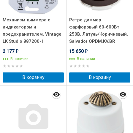
Механизм диммера с
Ретро диммер
индикатором и
фарфоровый 60-600Вт
предохранителем, Vintage
250В, Латунь/Коричневый,
LK Studio 887200-1
Salvador OPDM.KV.BR
2 177
15 650
₽
₽
В наличии
В наличии
В корзину
В корзину