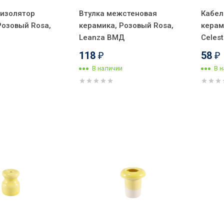
 изолятор
Втулка межстеновая
Кабел
Розовый Rosa,
керамика, Розовый Rosa,
керам
Leanza ВМД
Celes
118
58
₽
₽
В наличии
В 