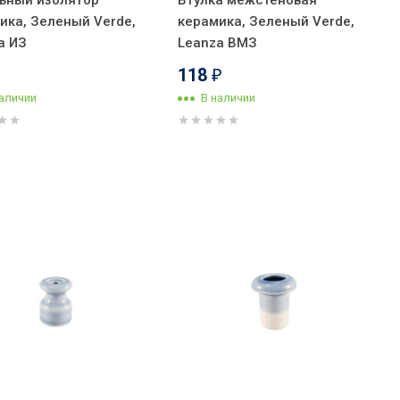
ьный изолятор
Втулка межстеновая
ика, Зеленый Verde,
керамика, Зеленый Verde,
a ИЗ
Leanza ВМЗ
118
₽
наличии
В наличии