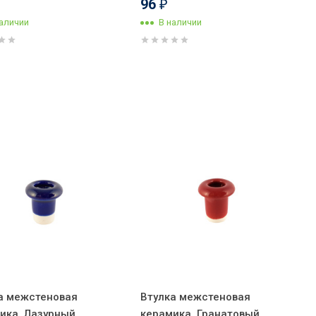
96
₽
наличии
В наличии
а межстеновая
Втулка межстеновая
ика, Лазурный
керамика, Гранатовый