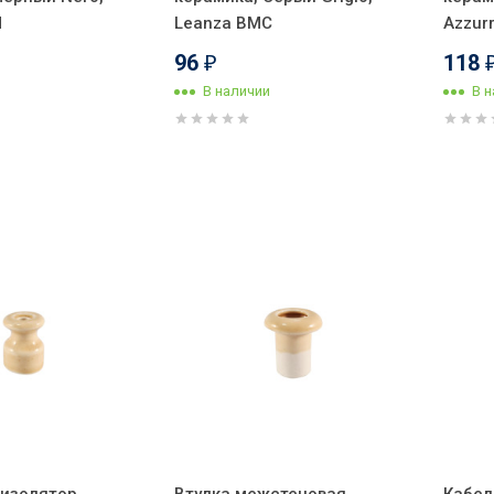
Ч
Leanza ВМС
Аzzur
96
118
₽
В наличии
В 