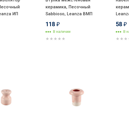
 изолятор
Втулка межстеновая
Кабел
Песочный
керамика, Песочный
керам
eanza ИП
Sabbioso, Leanza ВМП
Leanz
118
58
₽
₽
В наличии
В 