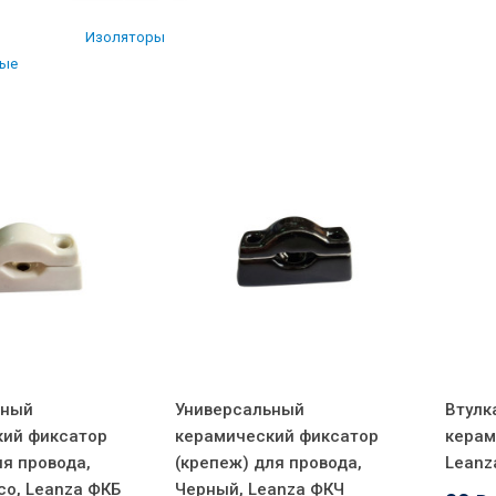
Изоляторы
вые
ьный
Универсальный
Втулк
кий фиксатор
керамический фиксатор
керам
ля провода,
(крепеж) для провода,
Leanz
co, Leanza ФКБ
Черный, Leanza ФКЧ