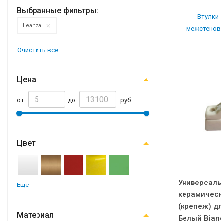
Выбранные фильтры:
Втулки
Leanza
межстено
Очистить всё
Цена
от
до
руб.
Цвет
Универсал
Ещё
керамичес
(крепеж) д
Материал
Белый Bian