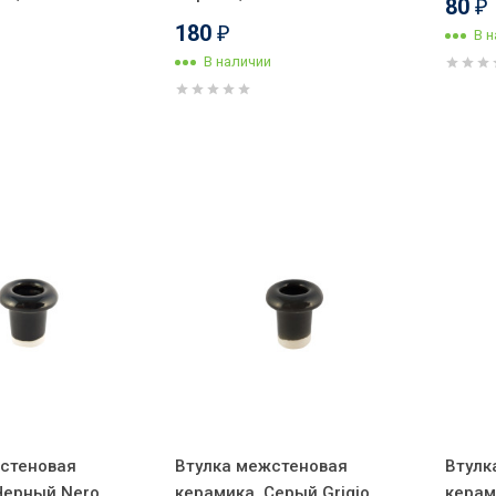
80
₽
180
₽
В 
В наличии
стеновая
Втулка межстеновая
Втулк
Черный Nero,
керамика, Серый Grigio,
керам