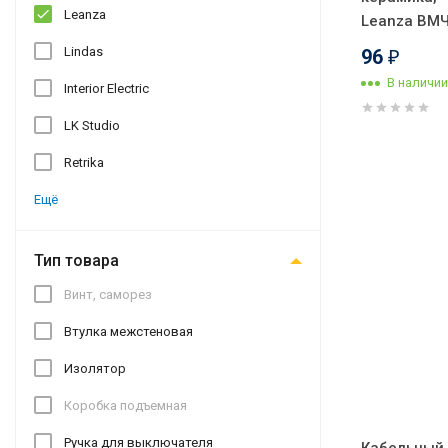
Leanza
Leanza ВМ
Lindas
96
₽
В наличии
Interior Electric
LK Studio
Retrika
Ещё
Тип товара
Винт, саморез
Втулка межстеновая
Изолятор
Коробка подъемная
Ручка для выключателя