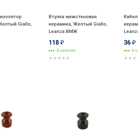
 изолятор
Втулка межстеновая
Кабел
Желтый Giallo,
керамика, Желтый Giallo,
керам
Leanza ВМЖ
Leanz
118
36
₽
₽
В наличии
В 