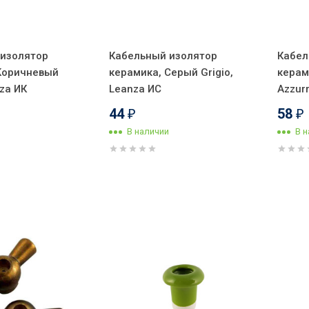
 изолятор
Кабельный изолятор
Кабел
Kоричневый
керамика, Серый Grigio,
керам
za ИК
Leanza ИС
Аzzur
44
58
₽
₽
В наличии
В 