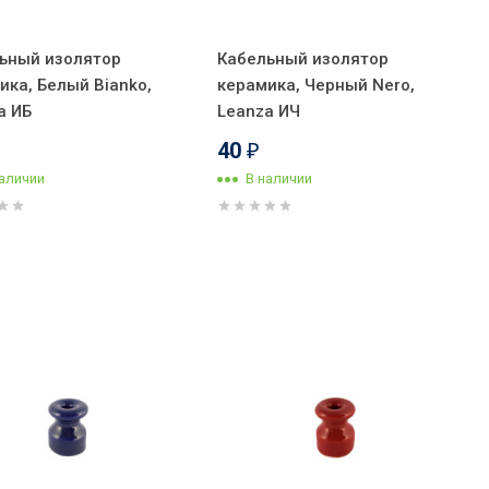
ьный изолятор
Кабельный изолятор
ика, Белый Вianko,
керамика, Черный Nero,
a ИБ
Leanza ИЧ
40
₽
наличии
В наличии