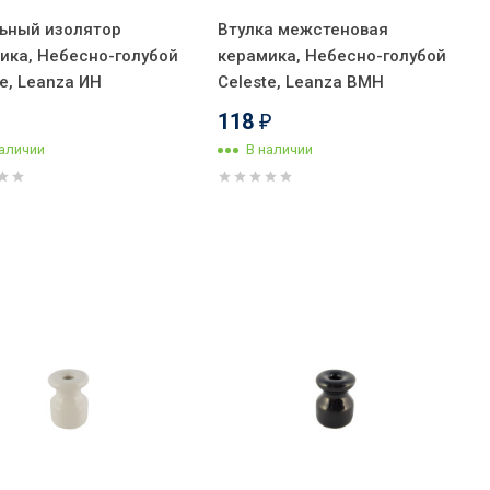
ьный изолятор
Втулка межстеновая
ика, Hебесно-голубой
керамика, Небесно-голубой
te, Leanza ИН
Celeste, Leanza ВМН
118
₽
наличии
В наличии