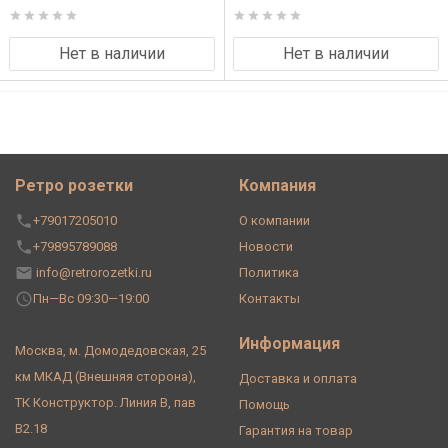
Нет в наличии
Нет в наличии
Ретро розетки
Компания
+79017205010
О компании
+79895789088
Новости
info@retrorozetki.ru
Политика
Пн—Вс 09:30—19:00
Контакты
Информация
Москва, м. Домодедовская, 25
км МКАД (Внешняя сторона),
Доставка и оплата
ТК Конструктор. Линия В, пав
Помощь
В2.18
Гарантия на товар