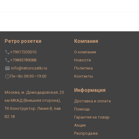
Ретро розетки
Компания
+79017205010
О компании
+79895789088
Новости
info@retrorozetki.ru
Политика
Пн—Вс 09:30—19:00
Контакты
Информация
Москва, м. Домодедовская, 25
км МКАД (Внешняя сторона),
Доставка и оплата
ТК Конструктор. Линия В, пав
Помощь
В2.18
Гарантия на товар
Акции
Распродажа