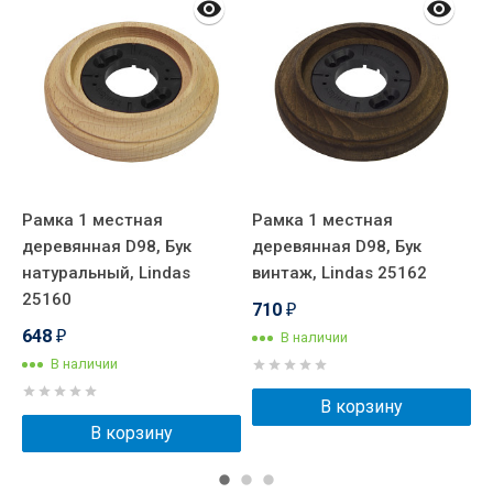
Рамка 1 местная
Рамка 1 местная
Р
деревянная D98, Бук
деревянная D98, Бук
д
натуральный, Lindas
винтаж, Lindas 25162
л
25160
2
710
₽
648
В наличии
₽
В наличии
В корзину
В корзину