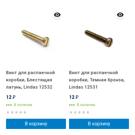
Винт для распаечной
Винт для распаечной
Р
коробки, Блестящая
коробки, Темная бронза,
д
латунь, Lindas 12532
Lindas 12531
С
L
12
12
₽
₽
В наличии
В наличии
В корзину
В корзину