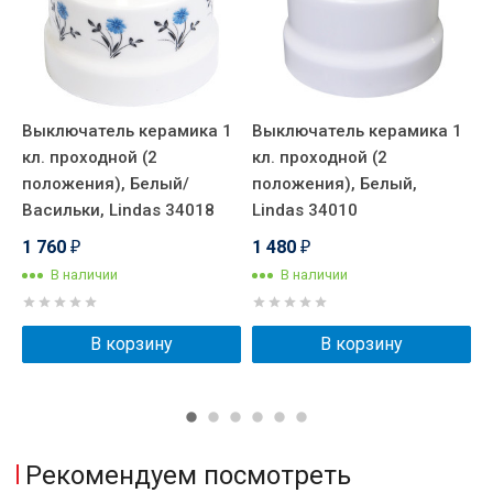
Выключатель керамика 1
Выключатель керамика 1
В
кл. проходной (2
кл. проходной (2
к
положения), Белый/
положения), Белый,
п
Васильки, Lindas 34018
Lindas 34010
L
1 760
1 480
2
₽
₽
В наличии
В наличии
В корзину
В корзину
Рекомендуем посмотреть