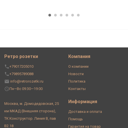
Ретро розетки
Компания
+79017205010
О компании
+79895789088
Новости
info@retrorozetki.ru
Политика
Пн—Вс 09:30—19:00
Контакты
Информация
Москва, м. Домодедовская, 25
км МКАД (Внешняя сторона),
Доставка и оплата
ТК Конструктор. Линия В, пав
Помощь
В2.18
Гарантия на товар