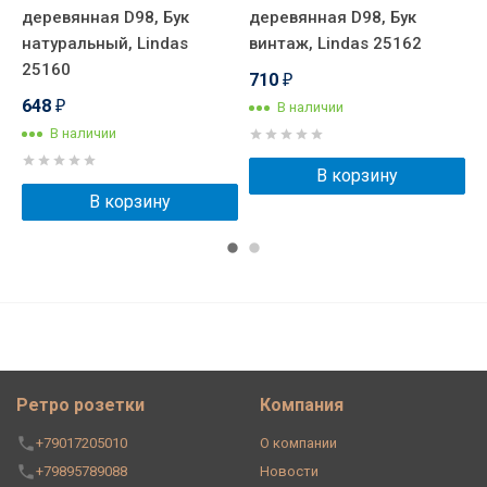
деревянная D98, Бук
деревянная D98, Бук
д
натуральный, Lindas
винтаж, Lindas 25162
л
25160
2
710
₽
648
В наличии
₽
В наличии
В корзину
В корзину
Ретро розетки
Компания
+79017205010
О компании
+79895789088
Новости