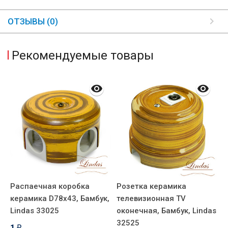
ОТЗЫВЫ (0)
Рекомендуемые товары
Распаечная коробка
Розетка керамика
Р
к
керамика D78х43, Бамбук,
телевизионная TV
к
s
Lindas 33025
оконечная, Бамбук, Lindas
5
32525
1
2
₽