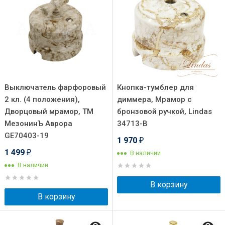
Выключатель фарфоровый
Кнопка-тумблер для
2 кл. (4 положения),
диммера, Мрамор с
Дворцовый мрамор, ТМ
бронзовой ручкой, Lindas
МезонинЪ Аврора
34713-B
GE70403-19
1 970
₽
1 499
В наличии
₽
В наличии
В корзину
В корзину