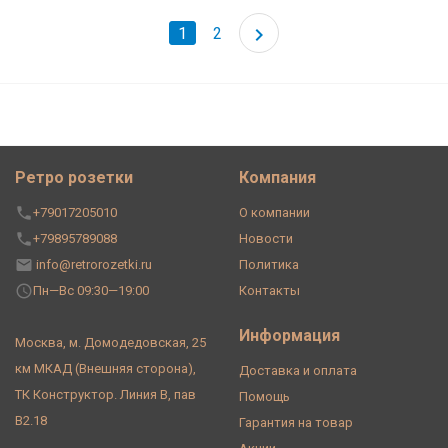
1
2
Ретро розетки
Компания
+79017205010
О компании
+79895789088
Новости
info@retrorozetki.ru
Политика
Пн—Вс 09:30—19:00
Контакты
Информация
Москва, м. Домодедовская, 25
км МКАД (Внешняя сторона),
Доставка и оплата
ТК Конструктор. Линия В, пав
Помощь
В2.18
Гарантия на товар