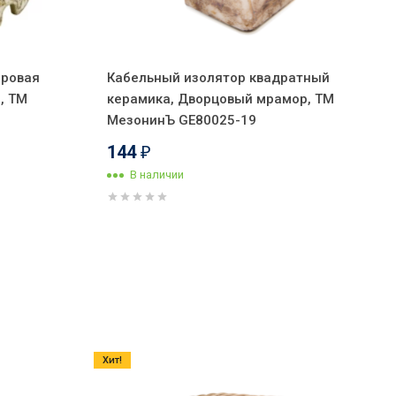
оровая
Кабельный изолятор квадратный
, ТМ
керамика, Дворцовый мрамор, ТМ
МезонинЪ GE80025-19
144
₽
В наличии
Хит!