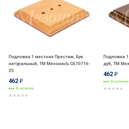
Подложка 1 местная Престиж, Бук
Подложка 1
натуральный, ТМ МезонинЪ GE70716-
дуб, ТМ Ме
25
462
₽
462
₽
В наличии
В наличии
Выключатель фарфоровый 1 кл