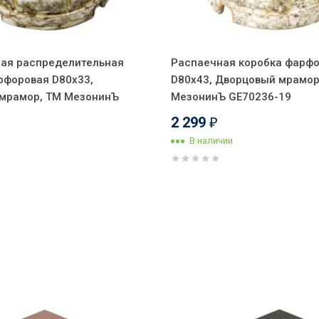
ая распределительная
Распаечная коробка фарф
рфоровая D80х33,
D80х43, Дворцовый мрамор
мрамор, ТМ МезонинЪ
МезонинЪ GE70236-19
2 299
₽
В наличии