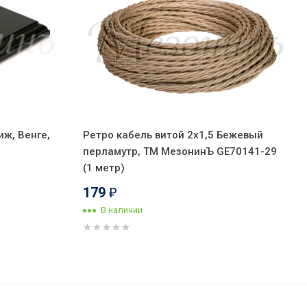
ж, Венге,
Ретро кабель витой 2x1,5 Бежевый
перламутр, ТМ МезонинЪ GE70141-29
(1 метр)
179
₽
В наличии