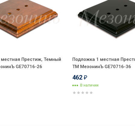
 местная Престиж, Темный
Подложка 1 местная Прести
зонинЪ GE70716-26
ТМ МезонинЪ GE70716-36
462
₽
В наличии
. проходной (2 положения),