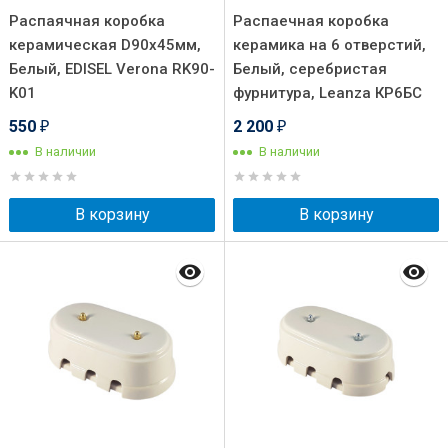
Распаячная коробка
Распаечная коробка
керамическая D90х45мм,
керамика на 6 отверстий,
Белый, EDISEL Verona RK90-
Белый, серебристая
K01
фурнитура, Leanza КР6БС
550
2 200
₽
₽
В наличии
В наличии
В корзину
В корзину