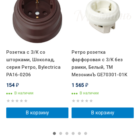
я
Розетка с З/К со
Ретро розетка
Р
шторками, Шоколад,
фарфоровая с 3/К без
R
,
серия Ретро, Bylectrica
рамки, Белый, ТМ
Л
РА16-0206
МезонинЪ GE70301-01K
2
154
1 565
₽
₽
В наличии
В наличии
В корзину
В корзину