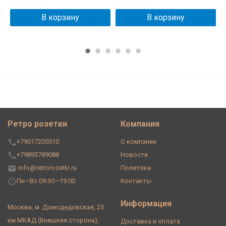
В корзину
В корзину
Ретро розетки
Компания
+79017205010
О компании
+79895789088
Новости
info@retrorozetki.ru
Политика
Пн—Вс 09:30—19:00
Контакты
Информация
Москва, м. Домодедовская, 25
км МКАД (Внешняя сторона),
Доставка и оплата