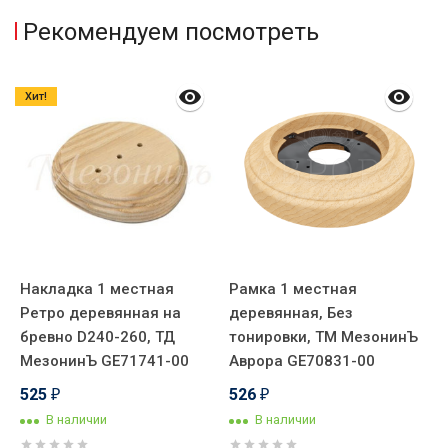
Рекомендуем посмотреть
Хит!
Накладка 1 местная
Рамка 1 местная
Н
а
Ретро деревянная на
деревянная, Без
в
бревно D240-260, ТД
тонировки, ТМ МезонинЪ
б
3-
МезонинЪ GE71741-00
Аврора GE70831-00
б
С
525
526
₽
₽
В наличии
В наличии