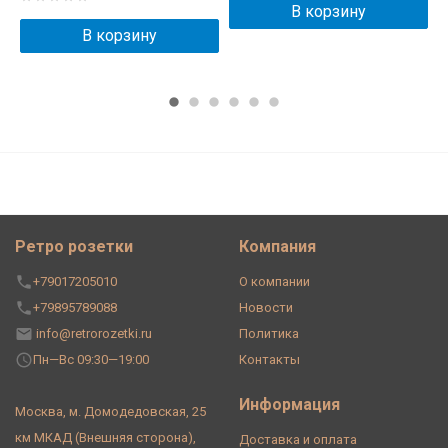
В корзину
В корзину
Ретро розетки
Компания
+79017205010
О компании
+79895789088
Новости
info@retrorozetki.ru
Политика
Пн—Вс 09:30—19:00
Контакты
Информация
Москва, м. Домодедовская, 25
км МКАД (Внешняя сторона),
Доставка и оплата