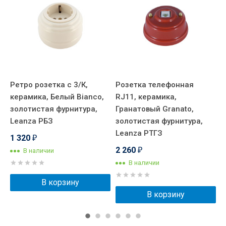
Ретро розетка с 3/К,
Розетка телефонная
Р
керамика, Белый Вianco,
RJ11, керамика,
к
золотистая фурнитура,
Гранатовый Granato,
Б
Leanza РБЗ
золотистая фурнитура,
E
Leanza РТГЗ
1 320
1
₽
2 260
В наличии
₽
В наличии
В корзину
В корзину