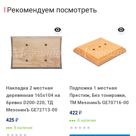
Рекомендуем посмотреть
Накладка 2 местная
Подложка 1 местная
Н
деревянная 165х104 на
Престиж, Без тонировки,
д
бревно D200-220, ТД
ТМ МезонинЪ GE70716-00
б
МезонинЪ GE72713-00
т
422
₽
2
425
В наличии
₽
В наличии