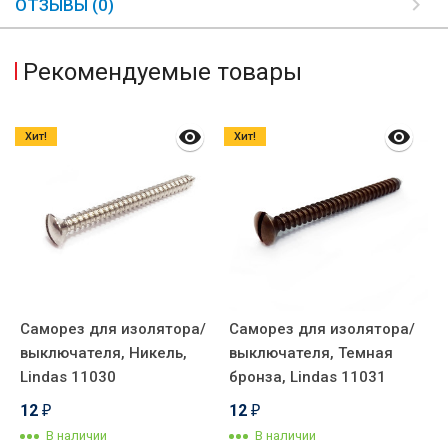
ОТЗЫВЫ (0)
Рекомендуемые товары
Хит!
Хит!
Саморез для изолятора/
Саморез для изолятора/
С
e,
выключателя, Никель,
выключателя, Темная
в
Lindas 11030
бронза, Lindas 11031
л
12
12
₽
₽
В наличии
В наличии