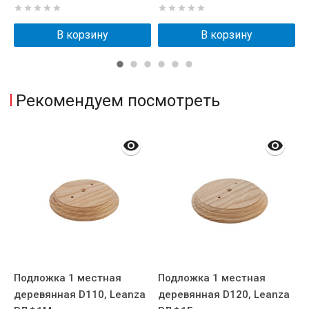
В корзину
В корзину
Рекомендуем посмотреть
Подложка 1 местная
Подложка 1 местная
П
деревянная D110, Leanza
деревянная D120, Leanza
д