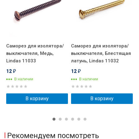
Саморез для изолятора/
Саморез для изолятора/
С
выключателя, Медь,
выключателя, Блестящая
в
Lindas 11033
латунь, Lindas 11032
б
12
12
₽
₽
В наличии
В наличии
В корзину
В корзину
Рекомендуем посмотреть