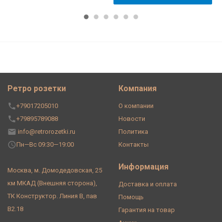
Ретро розетки
Компания
+79017205010
О компании
+79895789088
Новости
info@retrorozetki.ru
Политика
Пн—Вс 09:30—19:00
Контакты
Информация
Москва, м. Домодедовская, 25
км МКАД (Внешняя сторона),
Доставка и оплата
ТК Конструктор. Линия В, пав
Помощь
В2.18
Гарантия на товар