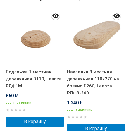
Подложка 1 местная
Накладка 3 местная
Н
деревянная D110, Leanza
деревянная 110x270 на
д
РДФ1М
бревно D260, Leanza
б
РДФ3-260
Р
660
₽
1 240
1
В наличии
₽
В наличии
В корзину
В корзину