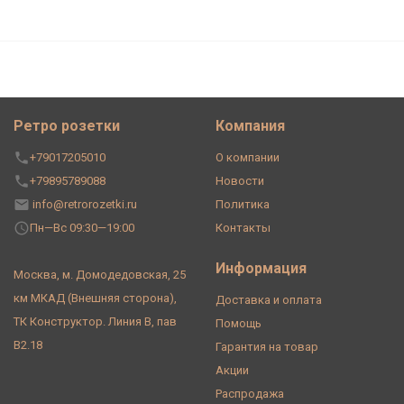
Ретро розетки
Компания
+79017205010
О компании
+79895789088
Новости
info@retrorozetki.ru
Политика
Пн—Вс 09:30—19:00
Контакты
Информация
Москва, м. Домодедовская, 25
км МКАД (Внешняя сторона),
Доставка и оплата
ТК Конструктор. Линия В, пав
Помощь
В2.18
Гарантия на товар
Акции
Распродажа