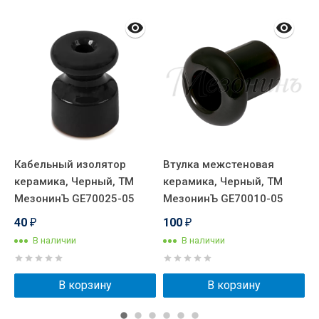
Кабельный изолятор
Втулка межстеновая
Р
керамика, Черный, ТМ
керамика, Черный, ТМ
Н
МезонинЪ GE70025-05
МезонинЪ GE70010-05
1
40
100
₽
₽
В наличии
В наличии
В корзину
В корзину