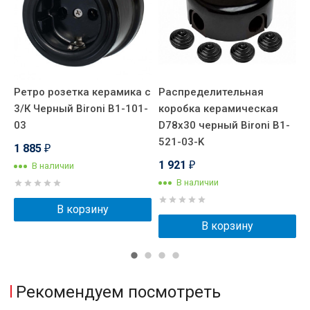
Ретро розетка керамика с
Распределительная
В
3/К Черный Bironi B1-101-
коробка керамическая
п
03
D78х30 черный Bironi B1-
п
521-03-K
Ч
1 885
₽
1 921
2
В наличии
₽
В наличии
В корзину
В корзину
Рекомендуем посмотреть