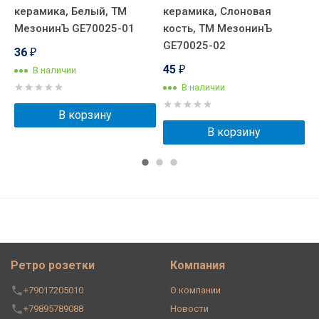
керамика, Белый, ТМ
керамика, Слоновая
к
МезонинЪ GE70025-01
кость, ТМ МезонинЪ
Т
GE70025-02
36
₽
45
В наличии
₽
В наличии
В корзину
В корзину
Ретро розетки
Компания
+79017205010
О компании
+79895789088
Новости