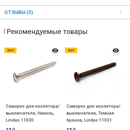
ОТЗЫВЫ (0)
Рекомендуемые товары
Хит!
Хит!
Саморез для изолятора/
Саморез для изолятора/
С
выключателя, Никель,
выключателя, Темная
в
Lindas 11030
бронза, Lindas 11031
л
12
12
₽
₽