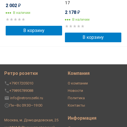
17
2 002
₽
2 178
В наличии
₽
В наличии
В корзину
В корзину
Ретро розетки
Компания
+79017205010
О компании
+79895789088
Новости
info@retrorozetki.ru
Политика
Пн—Вс 09:30—19:00
Контакты
Информация
Москва, м. Домодедовская, 25