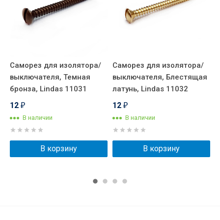
Саморез для изолятора/
Саморез для изолятора/
К
выключателя, Темная
выключателя, Блестящая
п
бронза, Lindas 11031
латунь, Lindas 11032
E
12
12
₽
₽
В наличии
В наличии
В корзину
В корзину