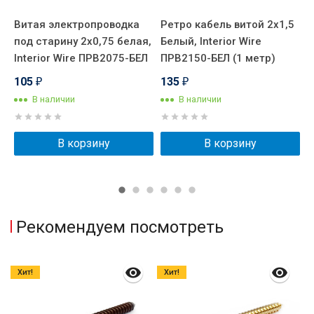
Витая электропроводка
Ретро кабель витой 2x1,5
Р
под старину 2x0,75 белая,
Белый, Interior Wire
Б
Interior Wire ПРВ2075-БЕЛ
ПРВ2150-БЕЛ (1 метр)
П
105
135
₽
₽
В наличии
В наличии
В корзину
В корзину
Рекомендуем посмотреть
Хит!
Хит!