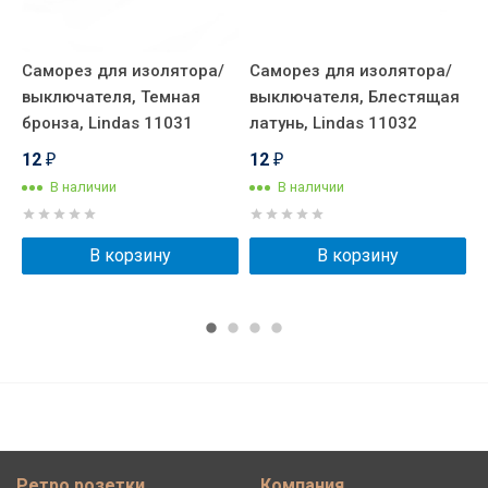
Саморез для изолятора/
Саморез для изолятора/
К
выключателя, Темная
выключателя, Блестящая
п
бронза, Lindas 11031
латунь, Lindas 11032
E
12
12
₽
₽
В наличии
В наличии
В корзину
В корзину
Ретро розетки
Компания