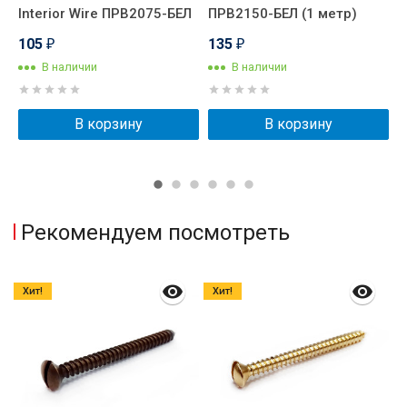
Interior Wire ПРВ2075-БЕЛ
ПРВ2150-БЕЛ (1 метр)
П
105
135
₽
₽
В наличии
В наличии
В корзину
В корзину
Рекомендуем посмотреть
Хит!
Хит!