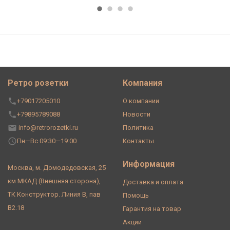
Ретро розетки
Компания
+79017205010
О компании
+79895789088
Новости
info@retrorozetki.ru
Политика
Пн—Вс 09:30—19:00
Контакты
Информация
Москва, м. Домодедовская, 25
км МКАД (Внешняя сторона),
Доставка и оплата
ТК Конструктор. Линия В, пав
Помощь
В2.18
Гарантия на товар
Акции