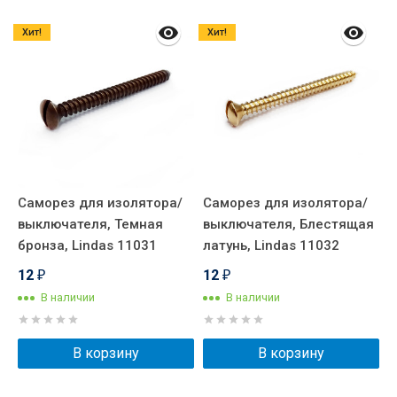
Хит!
Хит!
Саморез для изолятора/
Саморез для изолятора/
К
выключателя, Темная
выключателя, Блестящая
п
бронза, Lindas 11031
латунь, Lindas 11032
E
12
12
₽
₽
В наличии
В наличии
В корзину
В корзину