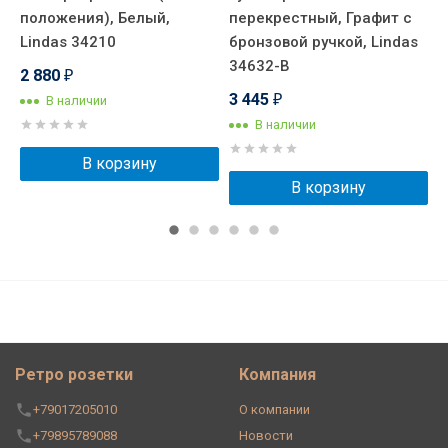
положения), Белый,
перекрестный, Графит с
п
Lindas 34210
бронзовой ручкой, Lindas
м
34632-B
3
2 880
₽
3 445
3
В наличии
₽
В наличии
В корзину
В корзину
Ретро розетки
Компания
+79017205010
О компании
+79895789088
Новости