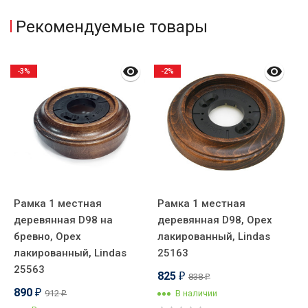
Рекомендуемые товары
-3%
-2%
Рамка 1 местная
Рамка 1 местная
Р
/
деревянная D98 на
деревянная D98, Орех
д
бревно, Орех
лакированный, Lindas
б
лакированный, Lindas
25163
л
25563
2
825
838
₽
₽
890
1
912
В наличии
₽
₽