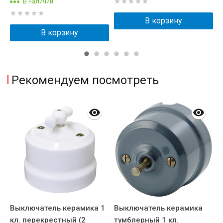
В наличии
В корзину
В корзину
Рекомендуем посмотреть
1
Выключатель керамика 1
Выключатель керамика
В
кл. перекрестный (2
тумблерный 1 кл.
т