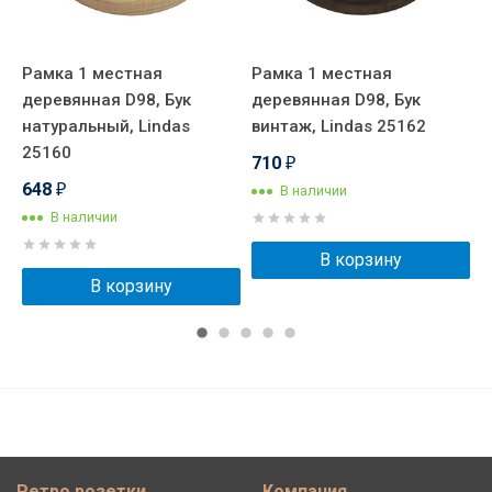
Рамка 1 местная
Рамка 1 местная
Р
деревянная D98, Бук
деревянная D98, Бук
д
натуральный, Lindas
винтаж, Lindas 25162
л
25160
2
710
₽
648
В наличии
₽
В наличии
В корзину
В корзину
Ретро розетки
Компания