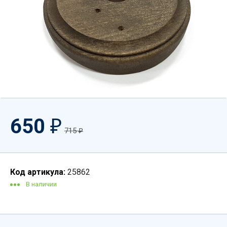
650
₽
715
₽
Код артикула:
25862
В наличии