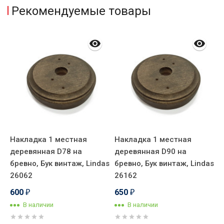
Рекомендуемые товары
Накладка 1 местная
Накладка 1 местная
Р
/
деревянная D78 на
деревянная D90 на
д
бревно, Бук винтаж, Lindas
бревно, Бук винтаж, Lindas
б
26062
26162
2
600
650
₽
₽
В наличии
В наличии