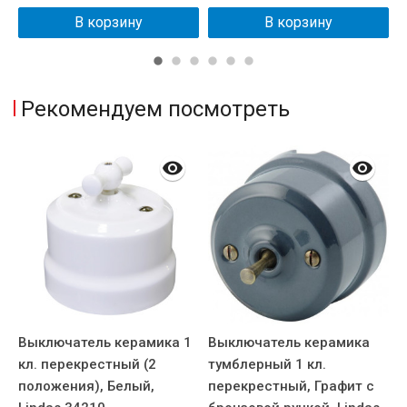
В корзину
В корзину
Рекомендуем посмотреть
1
Выключатель керамика 1
Выключатель керамика
В
кл. перекрестный (2
тумблерный 1 кл.
т
положения), Белый,
перекрестный, Графит с
п