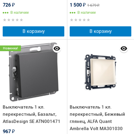
726
1 500
1 679
₽
₽
₽
В наличии
В наличии
В корзину
В корзину
Новинка!
Выключатель 1 кл.
Выключатель 1 кл.
перекрестный, Базальт,
перекрестный, Бежевый
AtlasDesign SE ATN001471
глянец, ALFA Quant
Ambrella Volt MA301030
967
₽