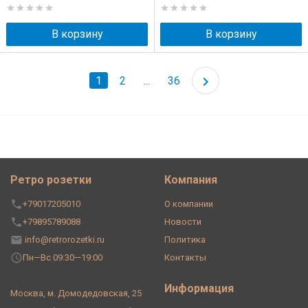
В корзину
В корзину
1
2
...
36
Ретро розетки
Компания
+79017205010
О компании
+79895789088
Новости
info@retrorozetki.ru
Политика
Пн—Вс 09:30—19:00
Контакты
Информация
Москва, м. Домодедовская, 25