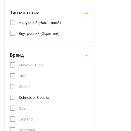
Тип монтажа
Наружный (Накладной)
Внутренний (Скрытый)
Бренд
МезонинЪ ТМ
Bironi
Werkel
Schneider Electric
Эра
Legrand
Bylectrica