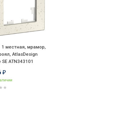
 1 местная, мрамор,
роял, AtlasDesign
e SE ATN343101
6
₽
наличии