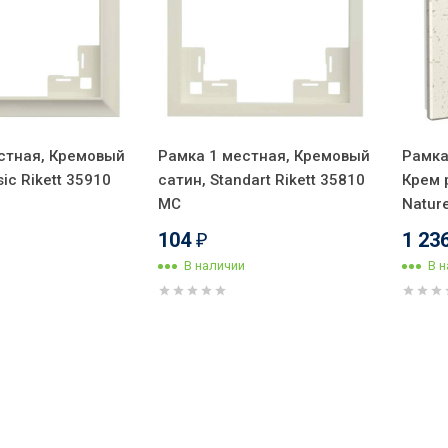
стная, Кремовый
Рамка 1 местная, Кремовый
Рамка
sic Rikett 35910
сатин, Standart Rikett 35810
Крем 
MC
Natur
104
1 23
₽
В наличии
В 