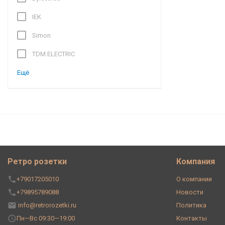
IEK
Simon
TDM ELECTRIC
Ещё
Ретро розетки
Компания
+79017205010
О компании
+79895789088
Новости
info@retrorozetki.ru
Политика
Пн—Вс 09:30—19:00
Контакты