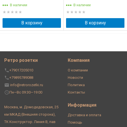
В наличии
В наличии
В корзину
В корзину
Ретро розетки
Компания
+79017205010
О компании
+79895789088
Новости
info@retrorozetki.ru
Политика
Пн—Вс 09:30—19:00
Контакты
Информация
Москва, м. Домодедовская, 25
км МКАД (Внешняя сторона),
Доставка и оплата
ТК Конструктор. Линия В, пав
Помощь