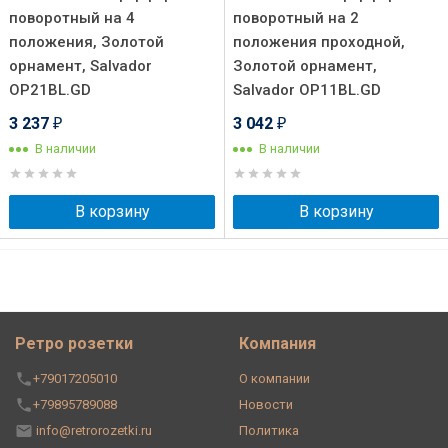
поворотный на 4
поворотный на 2
положения, Золотой
положения проходной,
орнамент, Salvador
Золотой орнамент,
OP21BL.GD
Salvador OP11BL.GD
3 237
3 042
₽
₽
В наличии
В наличии
В корзину
В корзину
Ретро розетки
Компания
+79017205010
О компании
+79895789088
Новости
info@retrorozetki.ru
Политика