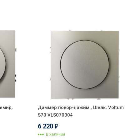
емир,
Диммер повор-нажим., Шелк, Voltum
S70 VLS070304
6 220
₽
В наличии