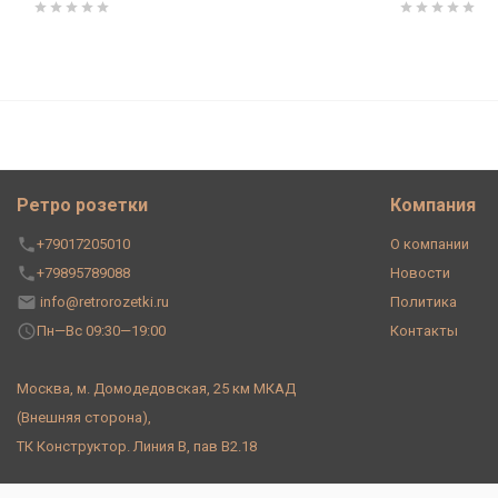
Ретро диммер кнопочный 1-20
кнопкой-тумблером), Lindas 
Ретро розетки
Компания
+79017205010
О компании
+79895789088
Новости
info@retrorozetki.ru
Политика
Пн—Вс 09:30—19:00
Контакты
Москва, м. Домодедовская, 25 км МКАД
(Внешняя сторона),
ТК Конструктор. Линия В, пав В2.18