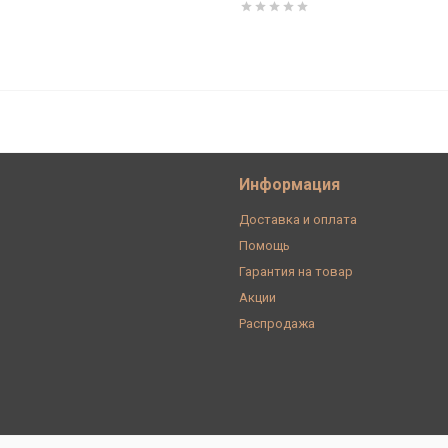
0 Вт без нейтрали (работает с
LDN200
Информация
Доставка и оплата
Помощь
Гарантия на товар
Акции
Распродажа