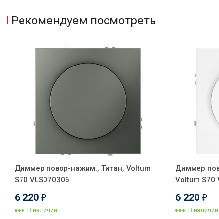
Рекомендуем посмотреть
Диммер повор-нажим., Титан, Voltum
Диммер пов
S70 VLS070306
Voltum S70
6 220
6 220
₽
₽
В наличии
В наличии