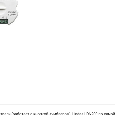
рали (работает с кнопкой-тумблером), Lindas LDN200 по самой