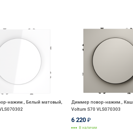
ор-нажим., Белый матовый,
Диммер повор-нажим., Каш
 VLS070302
Voltum S70 VLS070303
6 220
₽
В наличии