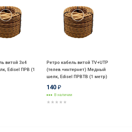
ль витой 3x4
Ретро кабель витой TV+UTP
к, Edisel ПРВ (1
(телев.+интернет) Медный
шелк, Edisel ПРВТВ (1 метр)
140
₽
В наличии