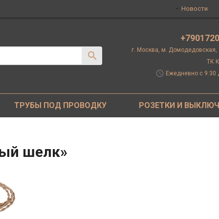
Новости
+790172
г. Москва, м. Домодедовская,
ТК К
schedule
Ежедневно с 9:30 
ТРУБЫ ПОД ПРОВОДКУ
РОЗЕТКИ И ВЫКЛЮ
ный шелк»