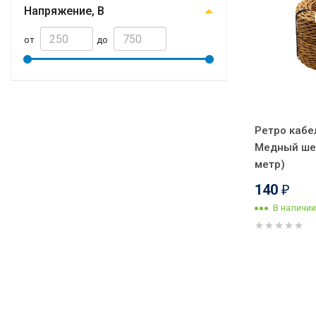
Напряжение, В
от
до
Ретро кабе
Медный шел
метр)
140
₽
В наличии