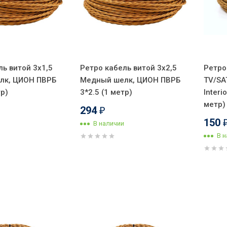
ль витой 3x1,5
Ретро кабель витой 3x2,5
Ретро
лк, ЦИОН ПВРБ
Медный шелк, ЦИОН ПВРБ
TV/SA
тр)
3*2.5 (1 метр)
Inter
метр)
294
₽
150
В наличии
В 