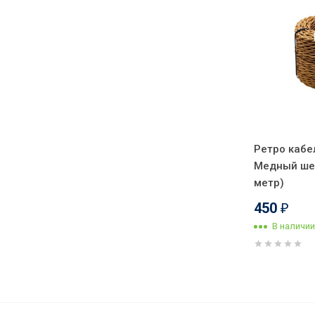
Ретро кабе
Медный шел
метр)
450
₽
В наличии