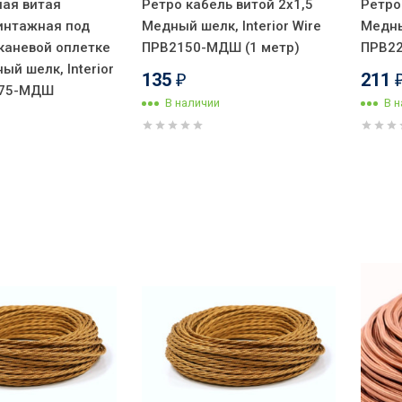
ая витая
Ретро кабель витой 2x1,5
Ретро
интажная под
Медный шелк, Interior Wire
Медны
тканевой оплетке
ПРВ2150-МДШ (1 метр)
ПРВ22
ый шелк, Interior
135
211
₽
075-МДШ
В наличии
В 