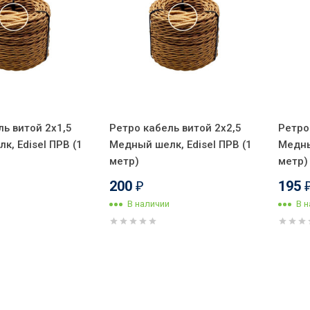
ль витой 2x1,5
Ретро кабель витой 2x2,5
Ретро
к, Edisel ПРВ (1
Медный шелк, Edisel ПРВ (1
Медны
метр)
метр)
200
195
₽
В наличии
В 