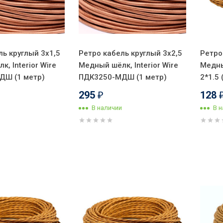
ль круглый 3x1,5
Ретро кабель круглый 3x2,5
Ретро
, Interior Wire
Медный шёлк, Interior Wire
Медны
ДШ (1 метр)
ПДК3250-МДШ (1 метр)
2*1.5 
295
128
₽
В наличии
В 