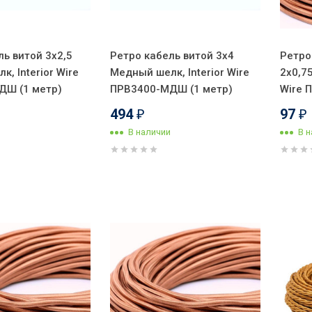
ль витой 3x2,5
Ретро кабель витой 3x4
Ретро
, Interior Wire
Медный шелк, Interior Wire
2x0,7
ДШ (1 метр)
ПРВ3400-МДШ (1 метр)
Wire 
494
97
₽
₽
В наличии
В 