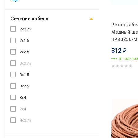
Сечение кабеля
Ретро кабе
2x0.75
Медный шелк
ПРВ3250-М
2x1.5
312
₽
2x2.5
В наличии
3x0.75
3x1.5
3x2.5
3x4
2x4
4x0,75