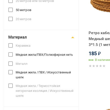
20 метров или 50 метров
50 метров
20 метров
Ретро кабе
Материал
Медный ше
3*1.5 (1 ме
Керамика
185
₽
Медная жила/ПВХ/Полиэфирная нить
В наличии
Металл
Медная жила / ПВХ / Искусственный
шелк
Медная жила / Термостойкая
негорючая изоляция / Искусственный
шелк