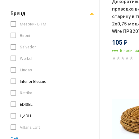
Декоративн
проводка в
Бренд
старину в 
2x0,75 медн
МезонинЪ ТМ
Wire ПРВ2
Bironi
105
₽
Salvador
В наличии
Werkel
Lindas
Interior Electric
Retrika
EDISEL
ЦИОН
Villaris Loft
Ещё