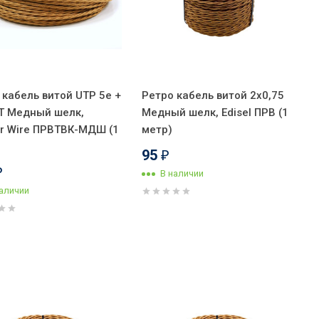
 кабель витой UTP 5e +
Ретро кабель витой 2x0,75
T Медный шелк,
Медный шелк, Edisel ПРВ (1
ior Wire ПРВТВК-МДШ (1
метр)
95
₽
₽
В наличии
наличии