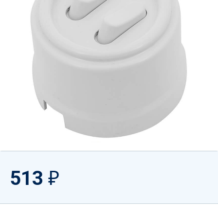
513
₽