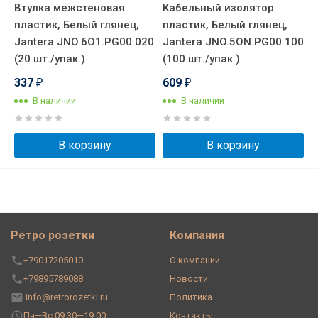
Втулка межстеновая
Кабельный изолятор
пластик, Белый глянец,
пластик, Белый глянец,
Jantera JNO.6O1.PG00.020
Jantera JNO.5ON.PG00.100
(20 шт./упак.)
(100 шт./упак.)
337
609
₽
₽
В наличии
В наличии
В корзину
В корзину
Ретро розетки
Компания
+79017205010
О компании
+79895789088
Новости
info@retrorozetki.ru
Политика
Пн—Вс 09:30—19:00
Контакты