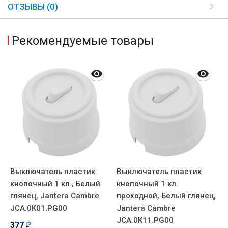
ОТЗЫВЫ (0)
Рекомендуемые товары
Выключатель пластик
Выключатель пластик
В
кнопочный 1 кл., Белый
кнопочный 1 кл.
к
глянец, Jantera Cambre
проходной, Белый глянец,
п
JCA.0K01.PG00
Jantera Cambre
г
JCA.0K11.PG00
J
377
₽