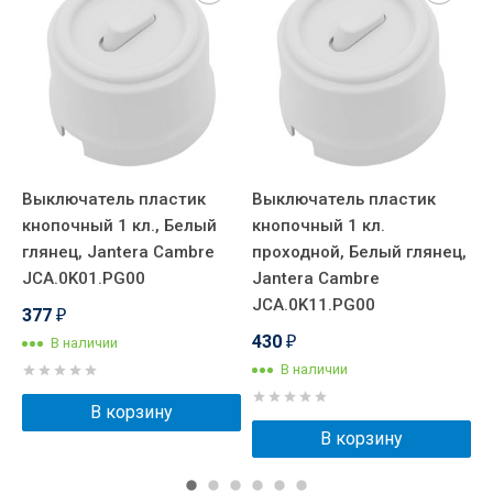
Выключатель пластик
Выключатель пластик
В
кнопочный 1 кл., Белый
кнопочный 1 кл.
к
глянец, Jantera Cambre
проходной, Белый глянец,
п
JCA.0K01.PG00
Jantera Cambre
г
JCA.0K11.PG00
J
377
₽
430
В наличии
₽
В наличии
В корзину
В корзину