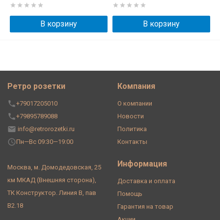
В корзину
В корзину
Ретро розетки
Компания
+79017205010
О компании
+79895789088
Новости
info@retrorozetki.ru
Политика
Пн—Вс 09:30—19:00
Контакты
Информация
Москва, м. Домодедовская, 25
км МКАД (Внешняя сторона),
Доставка и оплата
ТК Конструктор. Линия В, пав
Помощь
В2.18
Гарантия на товар
Акции