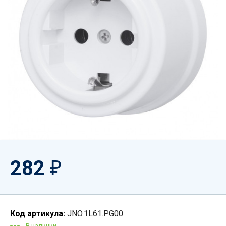
282
₽
Код артикула:
JNO.1L61.PG00
В наличии