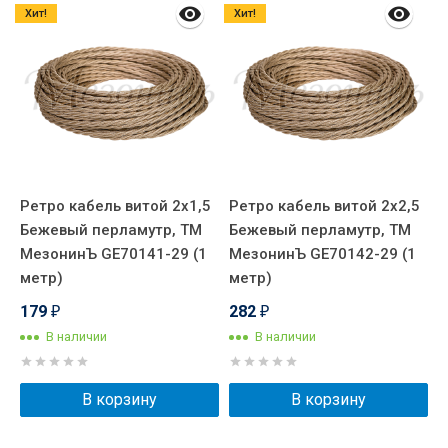
Хит!
Хит!
Ретро кабель витой 2x1,5
Ретро кабель витой 2x2,5
Р
)
Бежевый перламутр, ТМ
Бежевый перламутр, ТМ
Б
МезонинЪ GE70141-29 (1
МезонинЪ GE70142-29 (1
М
метр)
метр)
м
179
282
₽
₽
В наличии
В наличии
В корзину
В корзину