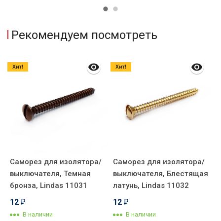
Рекомендуем посмотреть
Хит!
Хит!
Саморез для изолятора/
Саморез для изолятора/
К
выключателя, Темная
выключателя, Блестящая
п
бронза, Lindas 11031
латунь, Lindas 11032
Б
12
12
₽
₽
В наличии
В наличии