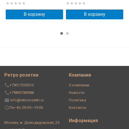
В корзину
В корзину
Ретро розетки
Компания
+79017205010
О компании
+79895789088
Новости
info@retrorozetki.ru
Политика
Пн—Вс 09:30—19:00
Контакты
Информация
Москва, м. Домодедовская, 25