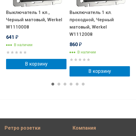
,
Выключатель 1 кл.,
Выключатель 1 кл.
В
Черный матовый, Werkel
проходной, Черный
Ч
W1110008
матовый, Werkel
W
W1112008
641
₽
860
В наличии
₽
В наличии
В корзину
В корзину
Ретро розетки
Компания