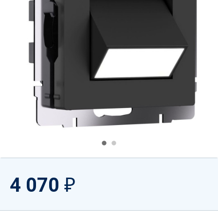
4 070
₽