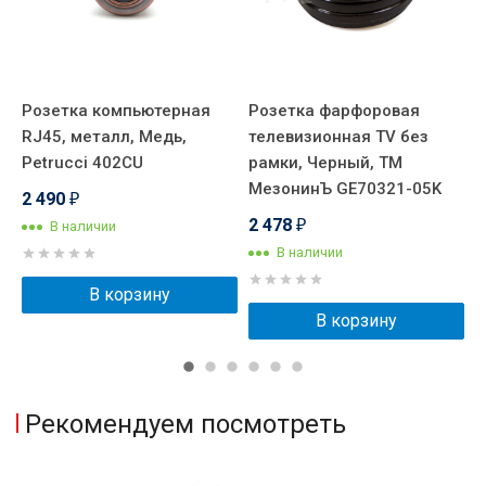
я
Розетка компьютерная
Розетка фарфоровая
Р
е
RJ45, металл, Медь,
телевизионная TV без
T
Petrucci 402CU
рамки, Черный, ТМ
G
МезонинЪ GE70321-05K
ф
2 490
₽
2 478
1
В наличии
₽
В наличии
В корзину
В корзину
Рекомендуем посмотреть