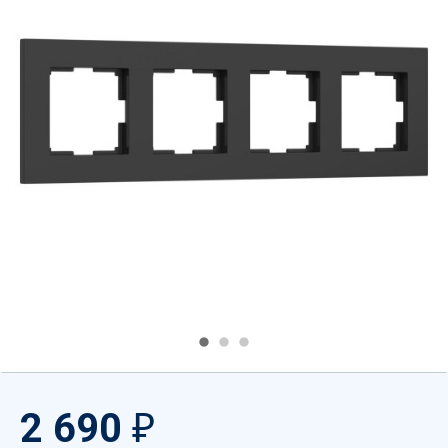
2 690
₽