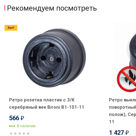
Рекомендуем посмотреть
Хит!
Ретро розетка пластик с 3/К
Ретро выкл
серебряный век Bironi B1-101-11
поворотный
полож), Сер
566
₽
11
В наличии
1 427
₽