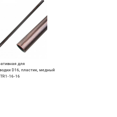
ративная для
водки D16, пластик, медный
 BTR1-16-16