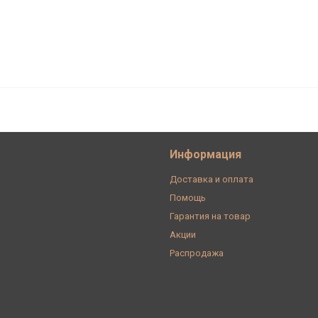
тропроводки D16, пластик,
6-11
Информация
Доставка и оплата
Помощь
Гарантия на товар
Акции
Распродажа