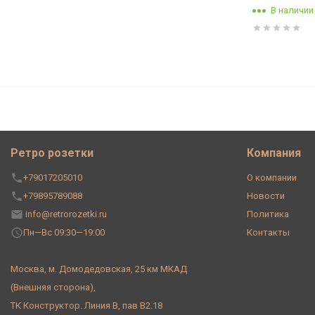
В наличии
Труба декоративная для элек
серебряный век Bironi BTR1-1
Ретро розетки
Компания
+79017205010
О компании
+79895789088
Новости
info@retrorozetki.ru
Политика
Пн—Вс 09:30—19:00
Контакты
Москва, м. Домодедовская, 25 км МКАД
(Внешняя сторона),
ТК Конструктор. Линия В, пав В2.18