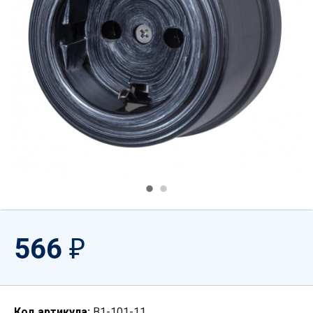
566
₽
Код артикула:
B1-101-11