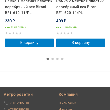
Рамка 1 местная пластик
Рамка 2 местная пластик
Р
серебряный век Bironi
серебряный век Bironi
с
BF1-610-11/PL
BF1-620-11/PL
B
230
409
₽
₽
В наличии
В наличии
В корзину
В корзину
Ретро розетки
Компания
+79017205010
О компании
+79895789088
Новости