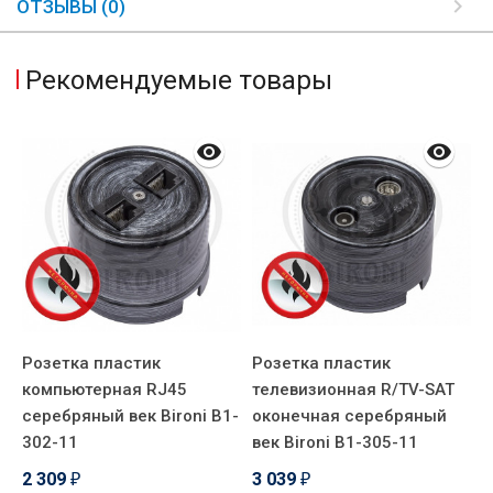
ОТЗЫВЫ (0)
Рекомендуемые товары
Розетка пластик
Розетка пластик
Р
компьютерная RJ45
телевизионная R/TV-SAT
п
1-
серебряный век Bironi B1-
оконечная серебряный
с
302-11
век Bironi B1-305-11
5
2 309
3 039
₽
₽